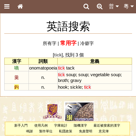
普
粵
英語搜索
常用字
所有字
|
|
冷僻字
[
tick
], 找到 3 個
漢字
詞類
意義
嘀
onomatopoeia
tick
tack
tick
soup
;
soup
;
vegetable
soup
;
羹
n.
broth
;
gravy
鉤
n.
hook
;
sickle
;
tick
新手入門
使用凡例
字庫統計
隨機漢字
最近被搜索的漢字
鳴謝
製作單位
私隱政策
免責聲明
意見簿