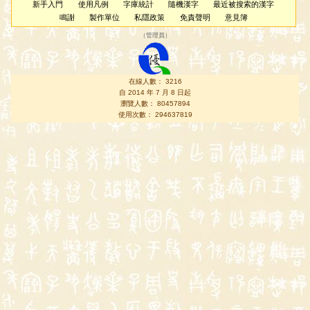
新手入門
使用凡例
字庫統計
隨機漢字
最近被搜索的漢字
鳴謝
製作單位
私隱政策
免責聲明
意見簿
（
管理員
）
在線人數： 3216
自 2014 年 7 月 8 日起
瀏覽人數： 80457894
使用次數： 294637819