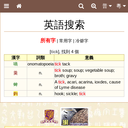
普
粵
英語搜索
所有字
|
常用字
|
冷僻字
[
tick
], 找到 4 個
漢字
詞類
意義
嘀
onomatopoeia
tick
tack
tick
soup
;
soup
;
vegetable
soup
;
羹
n.
broth
;
gravy
A
tick
,
acari
,
acarina
,
ioxdes
,
cause
蜱
n.
of
Lyme
disease
鉤
n.
hook
;
sickle
;
tick