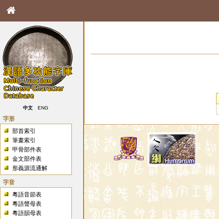
中文
ENG
字形
部首索引
筆畫索引
甲骨部件表
金文部件表
形義源流通解
字音
粵語音節表
粵語聲母表
粵語韻母表