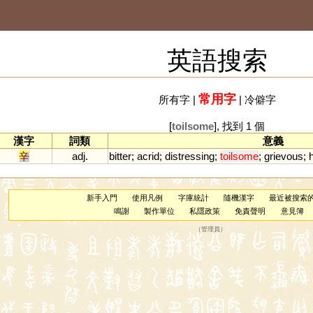
英語搜索
常用字
所有字
|
|
冷僻字
[
toilsome
], 找到 1 個
漢字
詞類
意義
辛
adj.
bitter
;
acrid
;
distressing
;
toilsome
;
grievous
;
新手入門
使用凡例
字庫統計
隨機漢字
最近被搜索
鳴謝
製作單位
私隱政策
免責聲明
意見簿
（
管理員
）