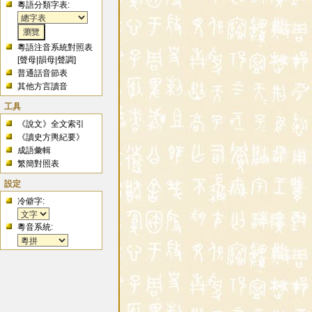
粵語分類字表:
粵語注音系統對照表
[
聲母
|
韻母
|
聲調
]
普通話音節表
其他方言讀音
工具
《說文》全文索引
《讀史方輿紀要》
成語彙輯
繁簡對照表
設定
冷僻字:
粵音系統: