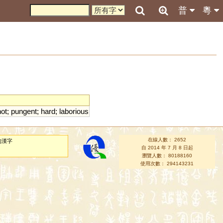
普
粵
hot
;
pungent
;
hard
;
laborious
在線人數： 2652
的漢字
自 2014 年 7 月 8 日起
瀏覽人數： 80188160
使用次數： 294143231