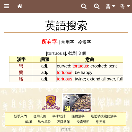
普
粵
英語搜索
所有字
|
常用字
|
冷僻字
[
tortuous
], 找到 3 個
漢字
詞類
意義
彎
adj.
curved
;
tortuous
;
crooked
;
bent
槃
adj.
tortuous
;
be
happy
蟠
adj.
tortuous
,
twine
;
extend
all
over
,
full
新手入門
使用凡例
字庫統計
隨機漢字
最近被搜索的漢字
鳴謝
製作單位
私隱政策
免責聲明
意見簿
（
管理員
）