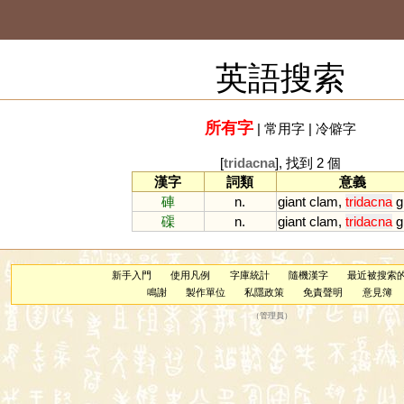
英語搜索
所有字
|
常用字
|
冷僻字
[
tridacna
], 找到 2 個
漢字
詞類
意義
硨
n.
giant
clam
,
tridacna
g
磲
n.
giant
clam
,
tridacna
g
新手入門
使用凡例
字庫統計
隨機漢字
最近被搜索
鳴謝
製作單位
私隱政策
免責聲明
意見簿
（
管理員
）