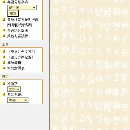
粵語分類字表:
粵語注音系統對照表
[
聲母
|
韻母
|
聲調
]
普通話音節表
其他方言讀音
工具
《說文》全文索引
《讀史方輿紀要》
成語彙輯
繁簡對照表
設定
冷僻字:
粵音系統: