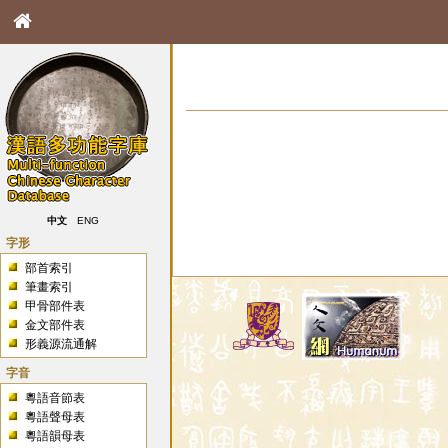
中文
ENG
字形
部首索引
筆畫索引
甲骨部件表
金文部件表
形義源流通解
字音
粵語音節表
粵語聲母表
粵語韻母表