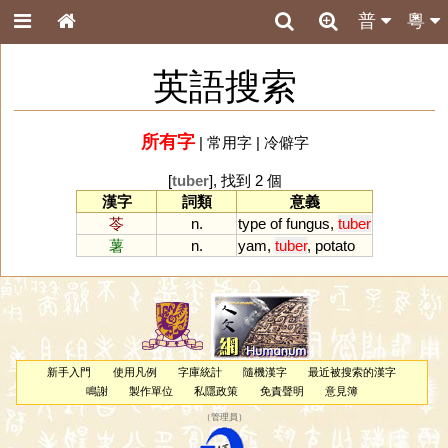
普
粵
英語搜索
所有字
|
常用字
|
冷僻字
[
tuber
], 找到 2 個
漢字
詞類
意義
苓
n.
type
of
fungus
,
tuber
薯
n.
yam
,
tuber
,
potato
新手入門
使用凡例
字庫統計
隨機漢字
最近被搜索的漢字
鳴謝
製作單位
私隱政策
免責聲明
意見簿
（
管理員
）