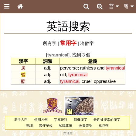
普
粵
英語搜索
常用字
所有字
|
|
冷僻字
[
tyrannical
], 找到 3 個
漢字
詞類
意義
戾
adj.
perverse
;
ruthless
and
tyrannical
耆
adj.
old
;
tyrannical
酷
adj.
tyrannical
,
cruel
,
oppressive
新手入門
使用凡例
字庫統計
隨機漢字
最近被搜索的漢字
鳴謝
製作單位
私隱政策
免責聲明
意見簿
（
管理員
）