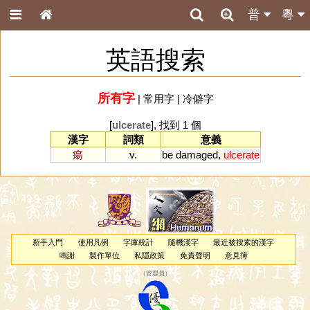
普
粵
英語搜索
所有字
|
常用字
|
冷僻字
[
ulcerate
], 找到 1 個
漢字
詞類
意義
瘍
v.
be
damaged
,
ulcerate
新手入門
使用凡例
字庫統計
隨機漢字
最近被搜索的漢字
鳴謝
製作單位
私隱政策
免責聲明
意見簿
（
管理員
）