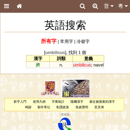
普
粵
英語搜索
所有字
|
常用字
|
冷僻字
[
umbilicus
], 找到 1 個
漢字
詞類
意義
臍
n.
umbilicus
;
navel
新手入門
使用凡例
字庫統計
隨機漢字
最近被搜索的漢字
鳴謝
製作單位
私隱政策
免責聲明
意見簿
（
管理員
）