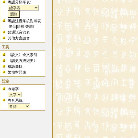
粵語分類字表:
粵語注音系統對照表
[
聲母
|
韻母
|
聲調
]
普通話音節表
其他方言讀音
工具
《說文》全文索引
《讀史方輿紀要》
成語彙輯
繁簡對照表
設定
冷僻字:
粵音系統: