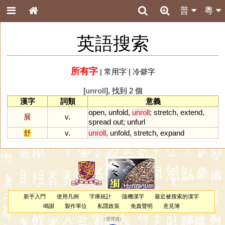
普
粵
英語搜索
所有字
|
常用字
|
冷僻字
[
unroll
], 找到 2 個
漢字
詞類
意義
open
,
unfold
,
unroll
;
stretch
,
extend
,
展
v.
spread
out
;
unfurl
舒
v.
unroll
,
unfold
,
stretch
,
expand
新手入門
使用凡例
字庫統計
隨機漢字
最近被搜索的漢字
鳴謝
製作單位
私隱政策
免責聲明
意見簿
（
管理員
）