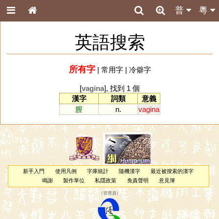
普
粵
英語搜索
所有字
|
常用字
|
冷僻字
[
vagina
], 找到 1 個
漢字
詞類
意義
膣
n.
vagina
新手入門
使用凡例
字庫統計
隨機漢字
最近被搜索的漢字
鳴謝
製作單位
私隱政策
免責聲明
意見簿
（
管理員
）