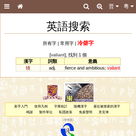
普
粵
英語搜索
冷僻字
所有字
|
常用字
|
[
valiant
], 找到 1 個
漢字
詞類
意義
獟
adj.
fierce
and
ambitious
;
valiant
新手入門
使用凡例
字庫統計
隨機漢字
最近被搜索的漢字
鳴謝
製作單位
私隱政策
免責聲明
意見簿
（
管理員
）