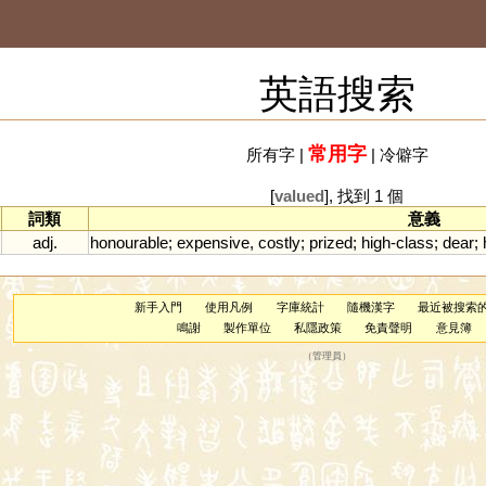
英語搜索
常用字
所有字
|
|
冷僻字
[
valued
], 找到 1 個
詞類
意義
adj.
honourable
;
expensive
,
costly
;
prized
;
high
-
class
;
dear
;
新手入門
使用凡例
字庫統計
隨機漢字
最近被搜索
鳴謝
製作單位
私隱政策
免責聲明
意見簿
（
管理員
）