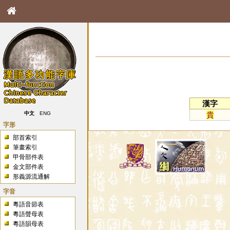
漢字
貴
中文
ENG
字形
部首索引
筆畫索引
甲骨部件表
金文部件表
形義源流通解
字音
粵語音節表
粵語聲母表
粵語韻母表