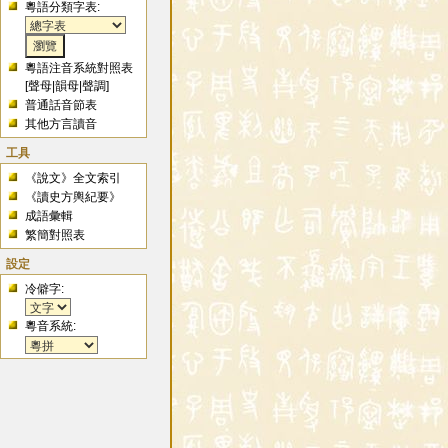
粵語分類字表:
粵語注音系統對照表
[
聲母
|
韻母
|
聲調
]
普通話音節表
其他方言讀音
工具
《說文》全文索引
《讀史方輿紀要》
成語彙輯
繁簡對照表
設定
冷僻字:
粵音系統: