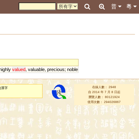
普
粵
highly
valued
,
valuable
,
precious
;
noble
在線人數： 2948
的漢字
自 2014 年 7 月 8 日起
瀏覽人數： 80121924
使用次數： 294026867