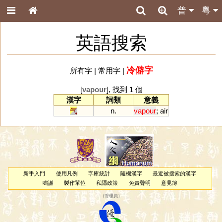
普
粵
英語搜索
冷僻字
所有字
|
常用字
|
[
vapour
], 找到 1 個
漢字
詞類
意義
气
n.
vapour
;
air
新手入門
使用凡例
字庫統計
隨機漢字
最近被搜索的漢字
鳴謝
製作單位
私隱政策
免責聲明
意見簿
（
管理員
）