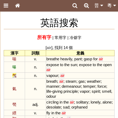
普
粵
英語搜索
所有字
|
常用字
|
冷僻字
[
air
], 找到 14 個
漢字
詞類
意義
喘
v.
breathe
heavily
,
pant
;
gasp
for
air
expose
to
the
sun
;
expose
to
the
open
曝
n.
air
气
n.
vapour
;
air
breath
;
air
;
steam
;
gas
;
weather
;
manner
;
demeanour
;
temper
;
force
;
氣
n.
life
-
giving
principle
;
vapor
;
spirit
;
smell
,
odour
circling
in
the
air
;
solitary
;
lonely
,
alone
;
煢
adj.
desolate
;
sad
;
orphaned
縹
v.
fly
in
the
air