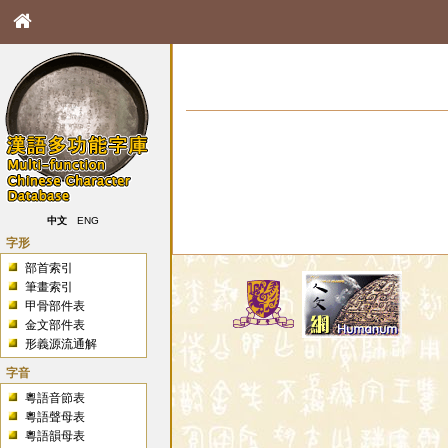
中文
ENG
字形
部首索引
筆畫索引
甲骨部件表
金文部件表
形義源流通解
字音
粵語音節表
粵語聲母表
粵語韻母表