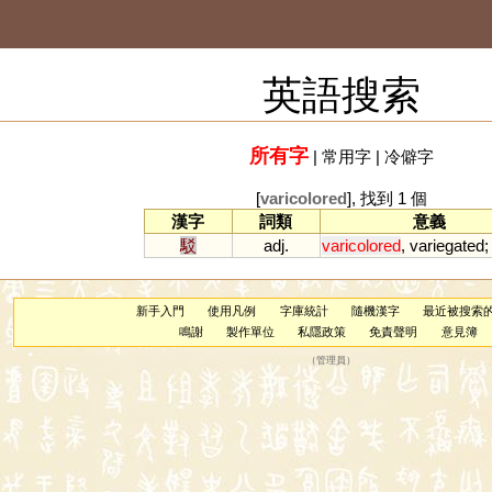
英語搜索
所有字
|
常用字
|
冷僻字
[
varicolored
], 找到 1 個
漢字
詞類
意義
駁
adj.
varicolored
,
variegated
新手入門
使用凡例
字庫統計
隨機漢字
最近被搜索
鳴謝
製作單位
私隱政策
免責聲明
意見簿
（
管理員
）