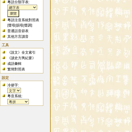
粵語分類字表:
粵語注音系統對照表
[
聲母
|
韻母
|
聲調
]
普通話音節表
其他方言讀音
工具
《說文》全文索引
《讀史方輿紀要》
成語彙輯
繁簡對照表
設定
冷僻字:
粵音系統: