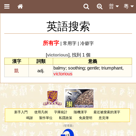
普
粵
英語搜索
所有字
|
常用字
|
冷僻字
[
victorious
], 找到 1 個
漢字
詞類
意義
balmy
;
soothing
;
gentle
;
triumphant
,
凱
adj.
victorious
新手入門
使用凡例
字庫統計
隨機漢字
最近被搜索的漢字
鳴謝
製作單位
私隱政策
免責聲明
意見簿
（
管理員
）