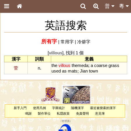
普
粵
英語搜索
所有字
|
常用字
|
冷僻字
[
villous
], 找到 1 個
漢字
詞類
意義
the
villous
themeda
;
a
coarse
grass
菅
n.
used
as
mats
;
Jian
town
新手入門
使用凡例
字庫統計
隨機漢字
最近被搜索的漢字
鳴謝
製作單位
私隱政策
免責聲明
意見簿
（
管理員
）