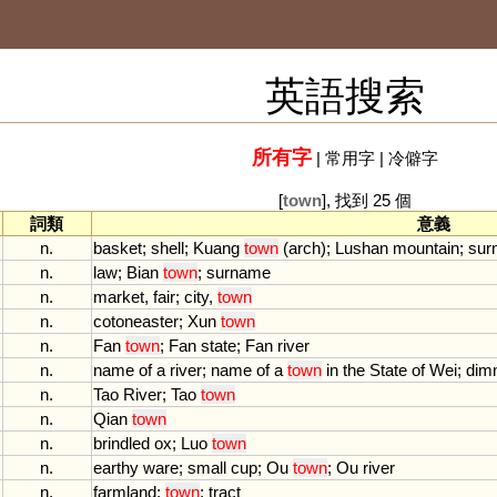
英語搜索
所有字
|
常用字
|
冷僻字
[
town
], 找到 25 個
詞類
意義
n.
basket
;
shell
;
Kuang
town
(
arch
);
Lushan
mountain
;
sur
n.
law
;
Bian
town
;
surname
n.
market
,
fair
;
city
,
town
n.
cotoneaster
;
Xun
town
n.
Fan
town
;
Fan
state
;
Fan
river
n.
name
of
a
river
;
name
of
a
town
in
the
State
of
Wei
;
dim
n.
Tao
River
;
Tao
town
n.
Qian
town
n.
brindled
ox
;
Luo
town
n.
earthy
ware
;
small
cup
;
Ou
town
;
Ou
river
n.
farmland
;
town
;
tract