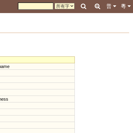
普
粵
name
ness