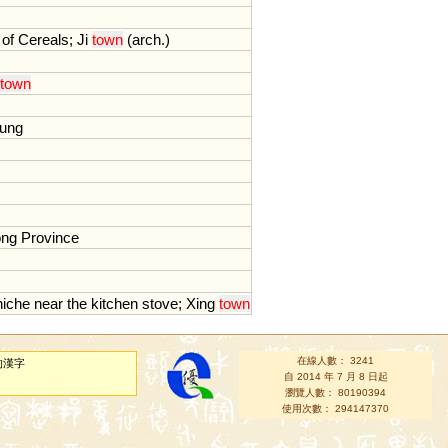
of
Cereals
;
Ji
town
(
arch
.)
town
ung
ng
Province
niche
near
the
kitchen
stove
;
Xing
town
在線人數： 3241
的漢字
自 2014 年 7 月 8 日起
瀏覽人數： 80190394
使用次數： 294147370