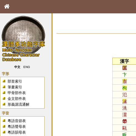
漢字
匡
中文
ENG
字形
卞
市
部首索引
筆畫索引
栒
甲骨部件表
氾
金文部件表
沬
形義源流通解
洮
字音
灊
粵語音節表
犖
粵語聲母表
甌
粵語韻母表
畈