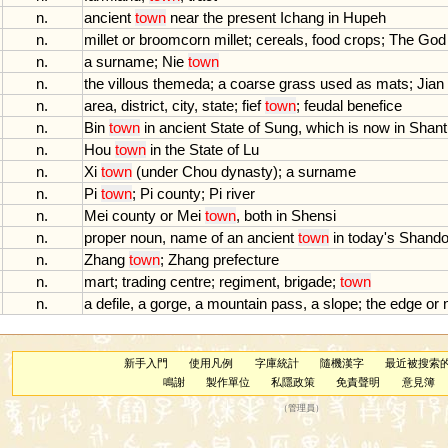
n.
ancient
town
near
the
present
Ichang
in
Hupeh
n.
millet
or
broomcorn
millet
;
cereals
,
food
crops
;
The
God
n.
a
surname
;
Nie
town
n.
the
villous
themeda
;
a
coarse
grass
used
as
mats
;
Jian
n.
area
,
district
,
city
,
state
;
fief
town
;
feudal
benefice
n.
Bin
town
in
ancient
State
of
Sung
,
which
is
now
in
Shant
n.
Hou
town
in
the
State
of
Lu
n.
Xi
town
(
under
Chou
dynasty
);
a
surname
n.
Pi
town
;
Pi
county
;
Pi
river
n.
Mei
county
or
Mei
town
,
both
in
Shensi
n.
proper
noun
,
name
of
an
ancient
town
in
today
'
s
Shando
n.
Zhang
town
;
Zhang
prefecture
n.
mart
;
trading
centre
;
regiment
,
brigade
;
town
n.
a
defile
,
a
gorge
,
a
mountain
pass
,
a
slope
;
the
edge
or
新手入門
使用凡例
字庫統計
隨機漢字
最近被搜索
鳴謝
製作單位
私隱政策
免責聲明
意見簿
（
管理員
）