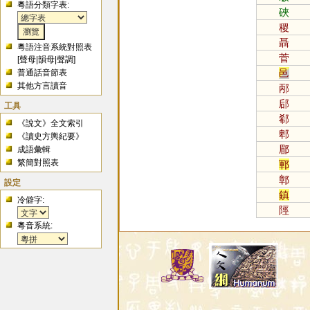
粵語分類字表:
硤
稷
聶
粵語注音系統對照表
菅
[
聲母
|
韻母
|
聲調
]
邑
普通話音節表
其他方言讀音
邴
郈
工具
郗
《說文》全文索引
郫
《讀史方輿紀要》
郿
成語彙輯
繁簡對照表
鄆
鄣
設定
鎮
冷僻字:
陘
粵音系統: