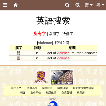
普
粵
英語搜索
所有字
|
常用字
|
冷僻字
[
violence
], 找到 2 個
漢字
詞類
意義
兇
n.
act
of
violence
,
murder
;
disaster
凶
n.
act
of
violence
新手入門
使用凡例
字庫統計
隨機漢字
最近被搜索的漢字
鳴謝
製作單位
私隱政策
免責聲明
意見簿
（
管理員
）