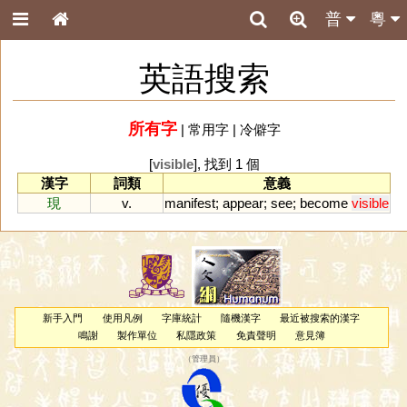
普
粵
英語搜索
所有字
|
常用字
|
冷僻字
[
visible
], 找到 1 個
漢字
詞類
意義
現
v.
manifest
;
appear
;
see
;
become
visible
新手入門
使用凡例
字庫統計
隨機漢字
最近被搜索的漢字
鳴謝
製作單位
私隱政策
免責聲明
意見簿
（
管理員
）