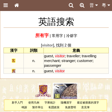
普
粵
英語搜索
所有字
|
常用字
|
冷僻字
[
visitor
], 找到 2 個
漢字
詞類
意義
guest
,
visitor
;
traveller
;
travelling
客
n.
merchant
;
stranger
;
customer
;
passenger
賓
n.
guest
,
visitor
新手入門
使用凡例
字庫統計
隨機漢字
最近被搜索的漢字
鳴謝
製作單位
私隱政策
免責聲明
意見簿