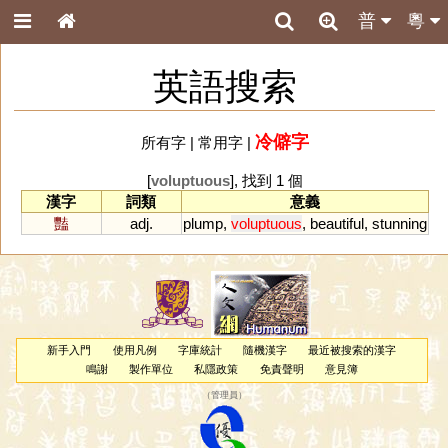
普
粵
英語搜索
冷僻字
所有字
|
常用字
|
[
voluptuous
], 找到 1 個
漢字
詞類
意義
豔
adj.
plump
,
voluptuous
,
beautiful
,
stunning
新手入門
使用凡例
字庫統計
隨機漢字
最近被搜索的漢字
鳴謝
製作單位
私隱政策
免責聲明
意見簿
（
管理員
）