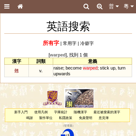
普
粵
英語搜索
所有字
|
常用字
|
冷僻字
[
warped
], 找到 1 個
漢字
詞類
意義
raise
;
become
warped
;
stick
up
,
turn
翹
v.
upwards
新手入門
使用凡例
字庫統計
隨機漢字
最近被搜索的漢字
鳴謝
製作單位
私隱政策
免責聲明
意見簿
（
管理員
）