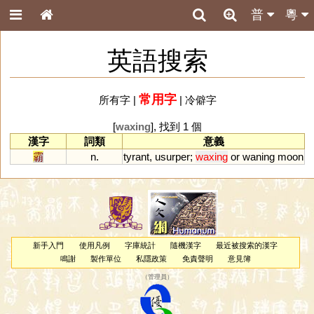
普
粵
英語搜索
常用字
所有字
|
|
冷僻字
[
waxing
], 找到 1 個
漢字
詞類
意義
霸
n.
tyrant
,
usurper
;
waxing
or
waning
moon
新手入門
使用凡例
字庫統計
隨機漢字
最近被搜索的漢字
鳴謝
製作單位
私隱政策
免責聲明
意見簿
（
管理員
）