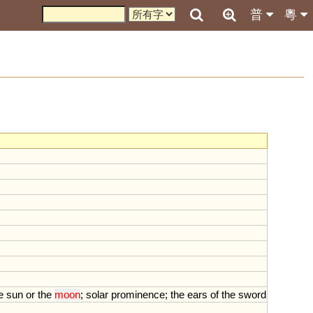
普
粵
e
sun
or
the
moon
;
solar
prominence
;
the
ears
of
the
sword