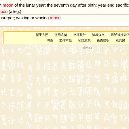
h
moon
of
the
lunar
year
;
the
seventh
day
after
birth
;
year
end
sacrifi
oon
(
alleg
.)
usurper
;
waxing
or
waning
moon
新手入門
使用凡例
字庫統計
隨機漢字
最近被搜索
鳴謝
製作單位
私隱政策
免責聲明
意見簿
（
管理員
）