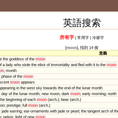
英語搜索
所有字
|
常用字
|
冷僻字
[
moon
], 找到 14 個
意義
e
the
goddess
of
the
moon
f
a
lady
who
stole
the
elixir
of
immortality
and
fled
with
it
to
the
moon
on
;
month
t
phase
of
the
moon
scent
moon
appears
appearing
in
the
west
sky
towards
the
end
of
the
lunar
month
t
day
of
the
lunar
month
,
new
moon
,
dark
moon
;
early
morning
;
north
the
beginning
of
each
moon
(
arch
.);
bear
(
arch
.)
ion
;
prestige
;
full
moon
(
arch
.)
r
jade
earring
;
ear
-
ornaments
with
jade
or
pearl
;
the
tangent
arch
of
th
e
;
pelvis
;
light
of
new
moon