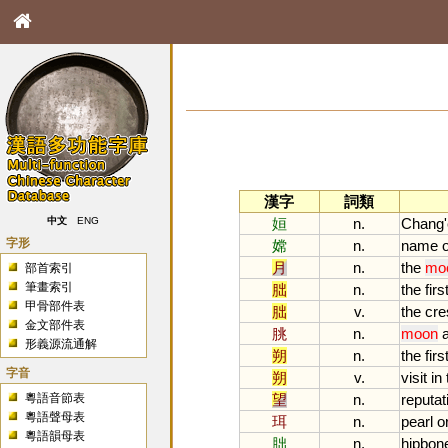
漢字
詞類
姮
n.
Chang
'
中文
ENG
字形
嫦
n.
name
o
月
n.
the
mo
部首索引
筆畫索引
朏
n.
the
firs
甲骨部件表
朏
v.
the
cre
金文部件表
朓
n.
moon
形義源流通解
朔
n.
the
firs
字音
朔
v.
visit
in
粵語音節表
望
n.
reputat
粵語聲母表
珥
n.
pearl
o
粵語韻母表
胐
n.
hipbon