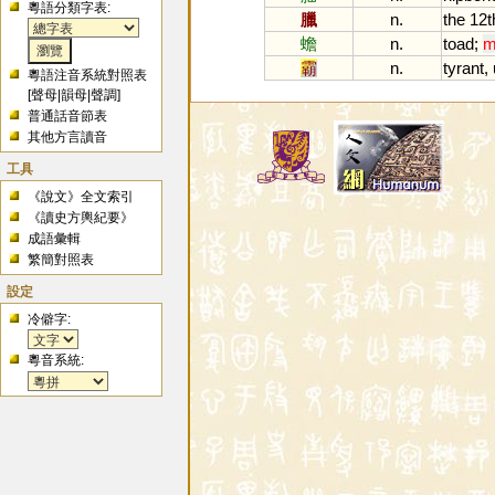
粵語分類字表:
臘
n.
the
12t
蟾
n.
toad
;
m
霸
n.
tyrant
,
粵語注音系統對照表
[
聲母
|
韻母
|
聲調
]
普通話音節表
其他方言讀音
工具
《說文》全文索引
《讀史方輿紀要》
成語彙輯
繁簡對照表
設定
冷僻字:
粵音系統: