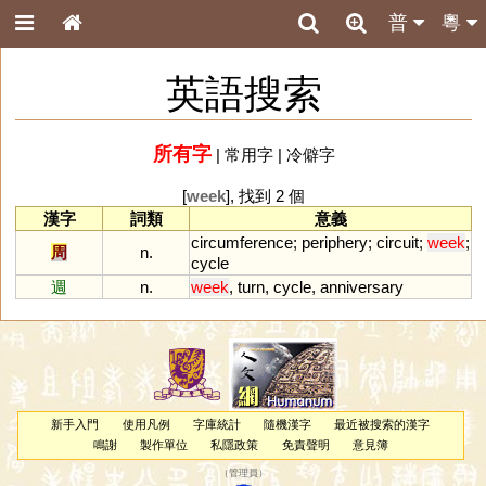
普
粵
英語搜索
所有字
|
常用字
|
冷僻字
[
week
], 找到 2 個
漢字
詞類
意義
circumference
;
periphery
;
circuit
;
week
;
周
n.
cycle
週
n.
week
,
turn
,
cycle
,
anniversary
新手入門
使用凡例
字庫統計
隨機漢字
最近被搜索的漢字
鳴謝
製作單位
私隱政策
免責聲明
意見簿
（
管理員
）