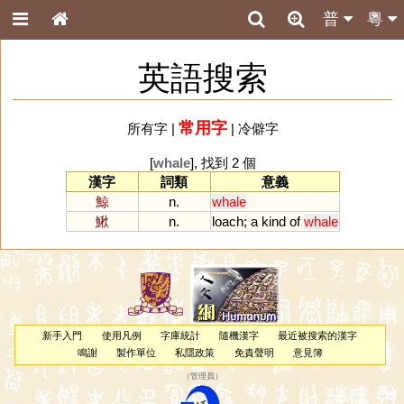
普
粵
英語搜索
常用字
所有字
|
|
冷僻字
[
whale
], 找到 2 個
漢字
詞類
意義
鯨
n.
whale
鰍
n.
loach
;
a
kind
of
whale
新手入門
使用凡例
字庫統計
隨機漢字
最近被搜索的漢字
鳴謝
製作單位
私隱政策
免責聲明
意見簿
（
管理員
）