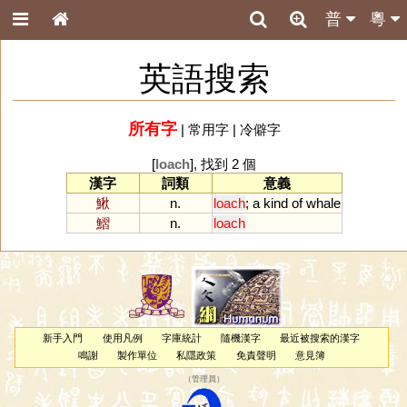
普
粵
英語搜索
所有字
|
常用字
|
冷僻字
[
loach
], 找到 2 個
漢字
詞類
意義
鰍
n.
loach
;
a
kind
of
whale
鰼
n.
loach
新手入門
使用凡例
字庫統計
隨機漢字
最近被搜索的漢字
鳴謝
製作單位
私隱政策
免責聲明
意見簿
（
管理員
）