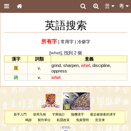
普
粵
英語搜索
所有字
|
常用字
|
冷僻字
[
whet
], 找到 2 個
漢字
詞類
意義
grind
,
sharpen
,
whet
,
discipline
,
厲
v.
oppress
硎
v.
whet
新手入門
使用凡例
字庫統計
隨機漢字
最近被搜索的漢字
鳴謝
製作單位
私隱政策
免責聲明
意見簿
（
管理員
）