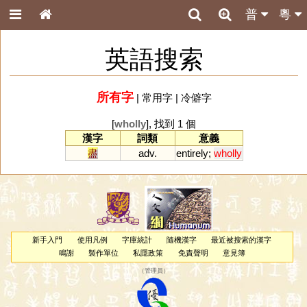
普
粵
英語搜索
所有字
|
常用字
|
冷僻字
[
wholly
], 找到 1 個
漢字
詞類
意義
盡
adv.
entirely
;
wholly
新手入門
使用凡例
字庫統計
隨機漢字
最近被搜索的漢字
鳴謝
製作單位
私隱政策
免責聲明
意見簿
（
管理員
）