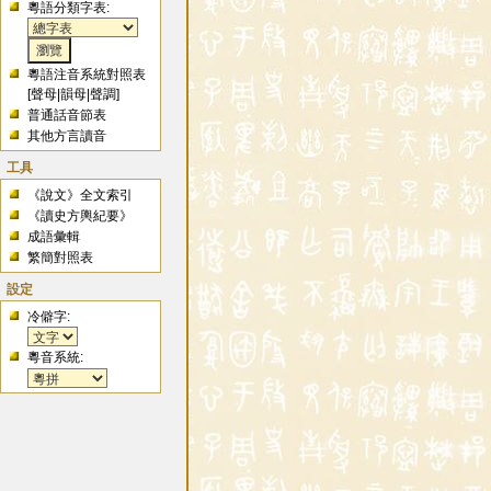
粵語分類字表:
粵語注音系統對照表
[
聲母
|
韻母
|
聲調
]
普通話音節表
其他方言讀音
工具
《說文》全文索引
《讀史方輿紀要》
成語彙輯
繁簡對照表
設定
冷僻字:
粵音系統: