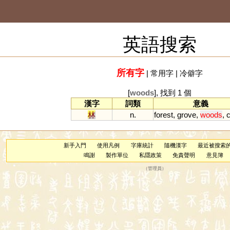
英語搜索
所有字
|
常用字
|
冷僻字
[
woods
], 找到 1 個
漢字
詞類
意義
林
n.
forest
,
grove
,
woods
,
新手入門
使用凡例
字庫統計
隨機漢字
最近被搜索
鳴謝
製作單位
私隱政策
免責聲明
意見簿
（
管理員
）