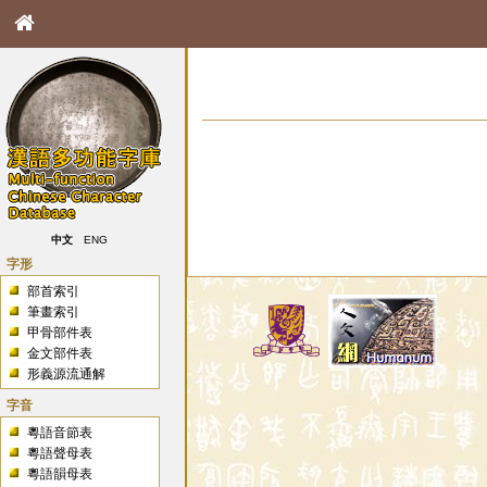
中文
ENG
字形
部首索引
筆畫索引
甲骨部件表
金文部件表
形義源流通解
字音
粵語音節表
粵語聲母表
粵語韻母表