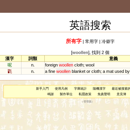
英語搜索
所有字
|
常用字
|
冷僻字
[
woollen
], 找到 2 個
漢字
詞類
意義
呢
n.
foreign
woollen
cloth
;
wool
氍
n.
a
fine
woollen
blanket
or
cloth
;
a
mat
used
by
新手入門
使用凡例
字庫統計
隨機漢字
最近被搜索
鳴謝
製作單位
私隱政策
免責聲明
意見簿
（
管理員
）