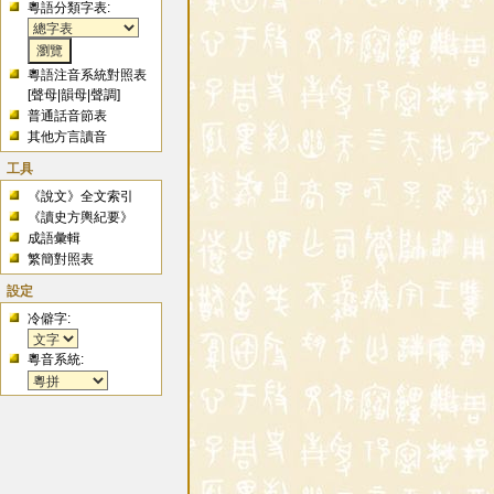
粵語分類字表:
粵語注音系統對照表
[
聲母
|
韻母
|
聲調
]
普通話音節表
其他方言讀音
工具
《說文》全文索引
《讀史方輿紀要》
成語彙輯
繁簡對照表
設定
冷僻字:
粵音系統: