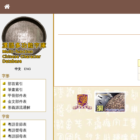
中文
ENG
字形
部首索引
筆畫索引
甲骨部件表
金文部件表
形義源流通解
字音
粵語音節表
粵語聲母表
粵語韻母表