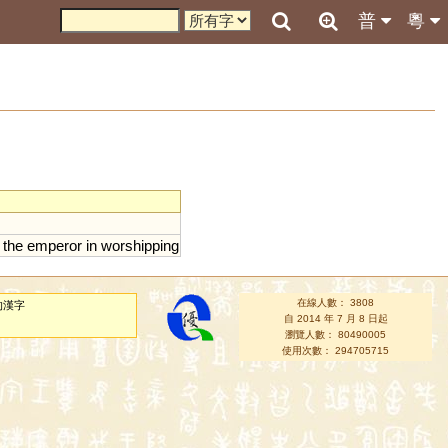
普
粵
the
emperor
in
worshipping
在線人數： 3808
的漢字
自 2014 年 7 月 8 日起
瀏覽人數： 80490005
使用次數： 294705715