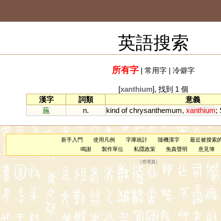
英語搜索
所有字
|
常用字
|
冷僻字
[
xanthium
], 找到 1 個
漢字
詞類
意義
葹
n.
kind
of
chrysanthemum
,
xanthium
;
新手入門
使用凡例
字庫統計
隨機漢字
最近被搜索
鳴謝
製作單位
私隱政策
免責聲明
意見簿
（
管理員
）