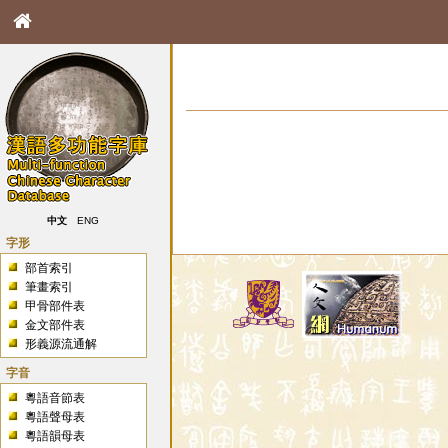
中文
ENG
字形
部首索引
筆畫索引
甲骨部件表
金文部件表
形義源流通解
字音
粵語音節表
粵語聲母表
粵語韻母表