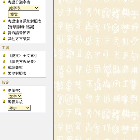
粵語分類字表:
粵語注音系統對照表
[
聲母
|
韻母
|
聲調
]
普通話音節表
其他方言讀音
工具
《說文》全文索引
《讀史方輿紀要》
成語彙輯
繁簡對照表
設定
冷僻字:
粵音系統: