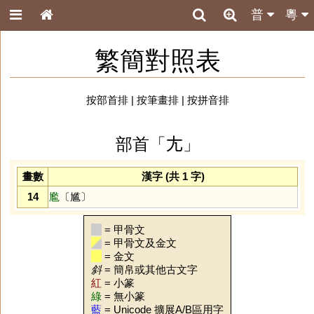
普
粵
繁簡對照表
按部首排
|
按筆畫排
|
按拼音排
部首「𡯁」
畫數
漢字 (共 1 字)
14
尷
〔尴〕
= 甲骨文
= 甲骨文及金文
= 金文
斜
= 簡帛或其他古文字
紅
= 小篆
綠
= 無小篆
藍
= Unicode 擴展A/B區用字