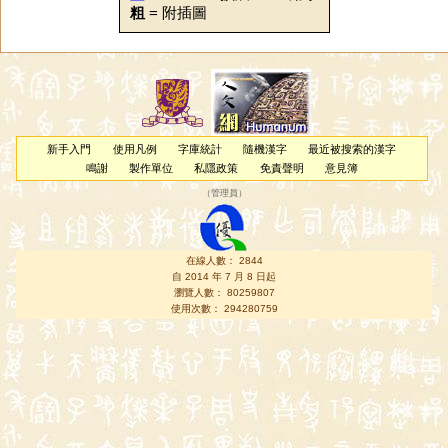
粗
= 附插圖
新手入門
使用凡例
字庫統計
隨機漢字
最近被搜索的漢字
鳴謝
製作單位
私隱政策
免責聲明
意見簿
（
管理員
）
在線人數： 2844
自 2014 年 7 月 8 日起
瀏覽人數： 80259807
使用次數： 294280759