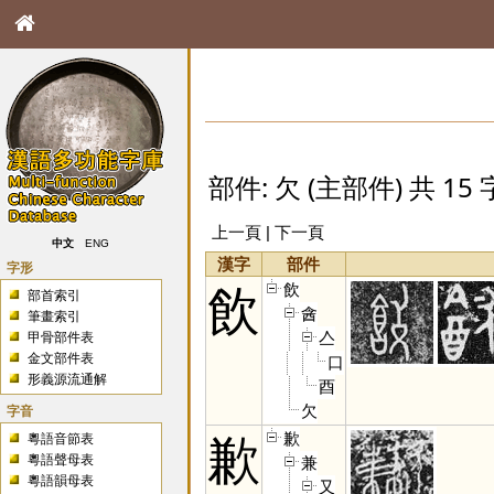
部件: 欠 (主部件) 共 15 
上一頁
| 下一頁
中文
ENG
漢字
部件
字形
飲
飲
部首索引
酓
筆畫索引
亼
甲骨部件表
金文部件表
口
形義源流通解
酉
欠
字音
歉
粵語音節表
歉
粵語聲母表
兼
粵語韻母表
又