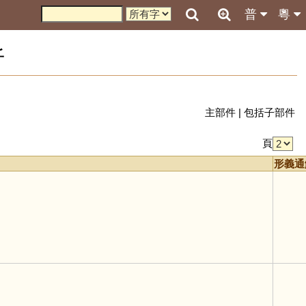
普
粵
析
主部件
|
包括子部件
頁
形義通