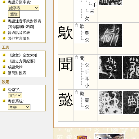
粵語分類字表:
手
禾
欠
粵語注音系統對照表
歍
歍
[
聲母
|
韻母
|
聲調
]
烏
普通話音節表
其他方言讀音
欠
工具
《說文》全文索引
聞
聞
《讀史方輿紀要》
欠
成語彙輯
手
繁簡對照表
耳
設定
小
冷僻字:
懿
懿
壺
粵音系統:
欠