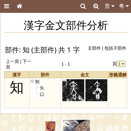
普
粵
漢字金文部件分析
部件: 知 (主部件) 共 1 字
主部件
|
包括子部件
上一頁 | 下一
頁
1 - 1
頁
漢字
部件
金文
形義通解
知
知
矢
口