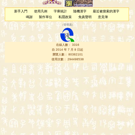
新手入門
使用凡例
字庫統計
隨機漢字
最近被搜索的漢字
鳴謝
製作單位
私隱政策
免責聲明
意見簿
（
管理員
）
在線人數： 3316
自 2014 年 7 月 8 日起
瀏覽人數： 80382101
使用次數： 294498538