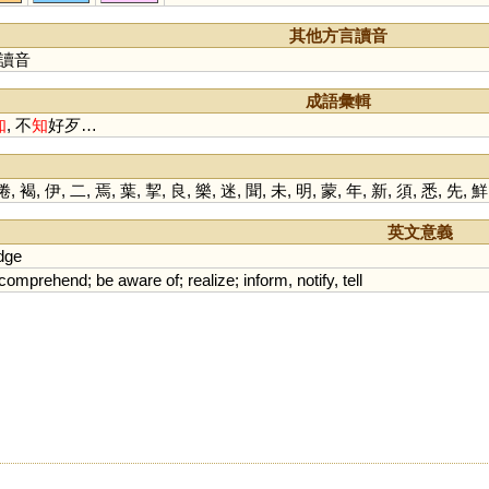
齍
鮨
鳷
鄑
胾
秖
胑
袛
潪
騺
礩
懫
懥
駤
鋕
寘
粢
椥
栺
澬
汥
衼
崰
璾
胾
倳
其他方言讀音
椔
蒫
紎
秪
秶
臸
鈭
鶅
讀音
成語彙輯
知
, 不
知
好歹…
倦
,
褐
,
伊
,
二
,
焉
,
葉
,
挈
,
良
,
樂
,
迷
,
聞
,
未
,
明
,
蒙
,
年
,
新
,
須
,
悉
,
先
,
鮮
英文意義
dge
comprehend
;
be
aware
of
;
realize
;
inform
,
notify
,
tell