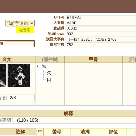
UTF-8
E7 9F A5
大五碼
AABE
倉頡碼
人大口
破音字
Matthews
932
漢語大字典
（一版）2581；（二版）2763
簡
康熙字典
752
金文
(部件樹)
甲骨
(部
知
矢
口
字例:
2/3
解釋
陟离切〕
(110 / 105)
註解
中
聲母
清濁
部位