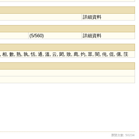
詳細資料
(5/560)
詳細資料
,
相
,
數
,
熟
,
孰
,
恬
,
通
,
溫
,
云
,
閎
,
致
,
廌
,
灼
,
眾
,
闇
,
伅
,
倱
,
傋
,
莐
瀏覽次數: 50234