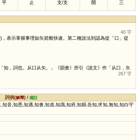
平
止
支
/
支
開
三
40 字
)，表示掌握事理如矢箭般快速。第二種說法則認為從「
口
」從
：「知，詞也。从口从矢。」《韻會》所引《說文》作「从口，矢
267 字
詞例(
) /
解釋
備註
,知音,知悉,知遇,知會,知道,知識,知府,知縣,告知,求知,無知,知白守