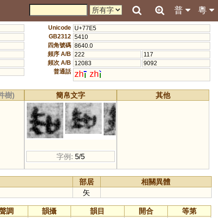
普
粵
Unicode
U+77E5
GB2312
5410
四角號碼
8640.0
頻序 A/B
222
117
頻次 A/B
12083
9092
普通話
zh
zh
件樹)
簡帛文字
其他
字例:
5/5
部居
相關異體
矢
聲調
韻攝
韻目
開合
等第