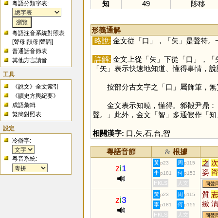
知
49
陟移
粵語分類字表:
形義通解
粵語注音系統對照表
略說:
金文從「
口
」，「
矢
」是聲符。
[
聲母
|
韻母
|
聲調
]
普通話音節表
詳解:
金文上從「
矢
」下從「
口
」，「
其他方言讀音
「
矢
」表示快速地知道、懂得事情，說
工具
按部分古文字之「
口
」屬飾筆，無
《說文》全文索引
《讀史方輿紀要》
金文表示知曉，懂得。䣄殽尹鼎：「以
成語彙輯
聲。」此外，金文「
智
」多通假作「
知
繁簡對照表
設定
相關漢字:
口
,
矢
,
石
,
台
,
智
冷僻字:
粵語音節
根據
&
粵音系統:
之
黃
周
p23
p115
z
i
1
姿
李
何
p181
p153
恣
HKLS
人文
同聲
鯔
質
黃
周
p23
p115
z
i
3
鎡
緻
李
何
p181
p155
㞢
兕
HKLS
人文
同聲