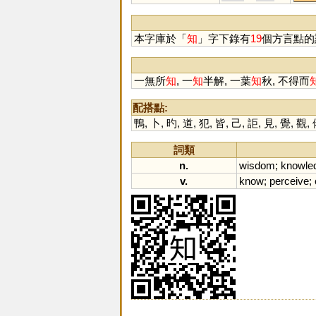
疻
洷
偨
輊
諮
本字庫於「
知
」字下錄有
19
個方言點的
一無所
知
, 一
知
半解, 一葉
知
秋, 不得而
配搭點:
鴨
,
卜
,
旳
,
道
,
犯
,
皆
,
己
,
詎
,
見
,
覺
,
觀
,
詞類
n.
wisdom
;
knowle
v.
know
;
perceive
;