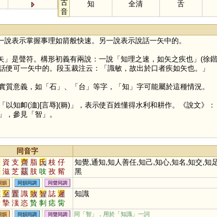
古
知
全清
舌
音
一說表示掌握事理如箭般快速。另一說表示說話一矢中的。
矢
」是聲符。構形初義有兩說：一說「知理之速，如矢之疾也」(徐鍇
話便可一矢中的。段玉裁注云：「識敏，故出於口者疾如矢也。」
實質意義，如「
石
」、「
台
」等字，「
知
」字可能屬於這種情況。
知卹(洫)[言辱](耨)」，表示使百姓懂得水利和耕作。《說文》
」，參見「
智
」。
同音字
次
資
支
齊
脂
氏
枝
仔
知覺,通知,知人善任,知己,知心,知名,知交,知足
咨
滋
芝
茲
肢
吱
孜
觜
黑
訾
輜
淄
齎
貲
蜘
祗
梔
同韻
同韻同調
同聲同調
砥
泜
髭
緇
齜
孳
榰
甾
志
至
置
識
致
智
誌
遲
知識
鼒
菑
錙
呲
嵫
卮
孖
觶
漬
摯
滍
恣
贄
剚
痣
胔
葘
䊷
𢆶
搘
栥
疧
趑
胝
玆
鷙
躓
忮
疐
觶
跮
覟
伿
同「
智
」，用於「知識」一詞
同韻
同韻同調
同聲同調