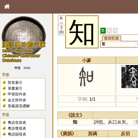
矢
知
111
3
繁
簡
港
(8)
繁簡對應
繁
小篆
中文
ENG
字形
部首索引
筆畫索引
甲骨部件表
字例:
1/1
金文部件表
形義源流通解
字音
《說文》
知
詞也。从口从矢。
〔
粵語音節表
粵語聲母表
《廣韻》
頁碼
反切
粵語韻母表