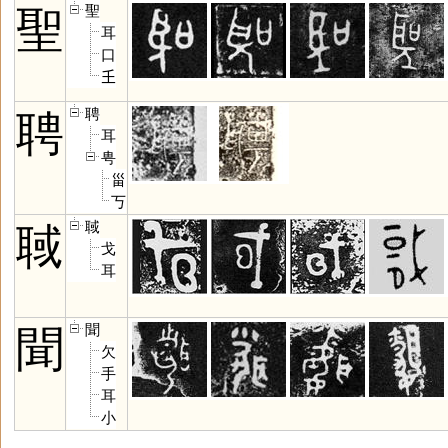
聖
聖
耳
口
𡈼
聘
聘
耳
甹
甾
丂
聝
聝
戈
耳
聞
聞
欠
手
耳
小