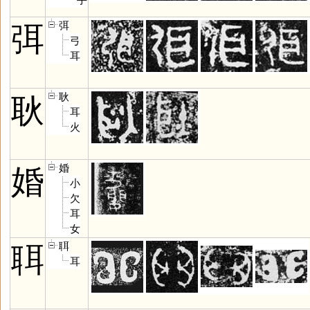
弭
弭
弓
耳
耿
耿
耳
火
婚
婚
小
欠
耳
女
聑
聑
耳