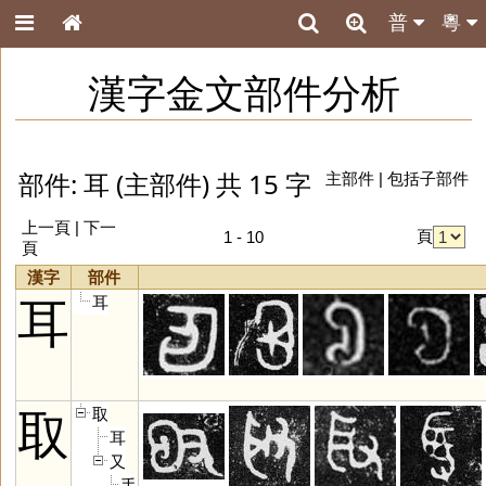
普
粵
漢字金文部件分析
部件: 耳 (主部件) 共 15 字
主部件
|
包括子部件
上一頁 |
下一
頁
1 - 10
頁
漢字
部件
耳
耳
取
取
耳
又
手