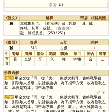
字例:
1/1
《說文》
解釋
部居
相關異體
聝
軍戰斷耳也。《春秋傳》曰：以爲
耳
馘
俘聝。从耳，或聲。
〔古獲切〕
馘，聝或从首。
(250 / 251)
《廣韻》
頁碼
反切
註解
聝
513
古獲
中
聲母
清濁
部位
聲調
韻攝
韻目
開合
等第
古
見
全清
牙
入
梗
耕
/
麥
合
二
音
形義通解
略說:
甲金文從「
耳
」從「
戈
」，象以戈割耳。古時戰爭殺
敵，割取敵人首級，以計數論功，為了攜帶方便，改為割取左
耳，本義是割耳，引申為俘獲。
64 字
詳解:
甲金文從「
耳
」從「
戈
」，象以戈割耳。古時戰爭殺
敵，割取敵人首級，以計數論功，為了攜帶方便，改為割取左
耳，本義是割耳，引申為俘獲。參見「
取
」。金文訛變為從
「
或
」聲。《說文》：「軍戰斷耳也，《春秋傳》曰：『以為