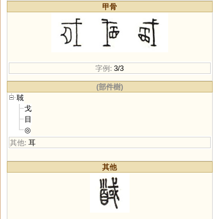
甲骨
字例:
3/3
(部件樹)
聝
戈
目
◎
其他:
耳
其他