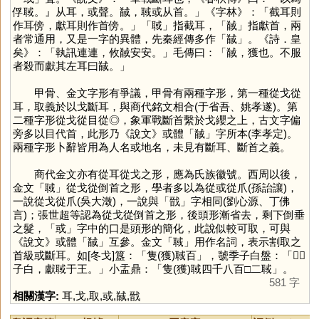
俘聝。』从耳，或聲。馘，聝或从首。」《字林》：「截耳則
作耳傍，獻耳則作首傍。」「
聝
」指截耳，「
馘
」指獻首，兩
者常通用，又是一字的異體，先秦經傳多作「
馘
」。《詩．皇
矣》：「執訊連連，攸馘安安。」毛傳曰：「馘，獲也。不服
者殺而獻其左耳曰馘。」
甲骨、金文字形有爭議，甲骨有兩種字形，第一種從戈從
耳，取義於以戈斷耳，與商代銘文相合(于省吾、姚孝遂)。第
二種字形從戈從目從◎，象軍戰斷首繫於戈纓之上，古文字偏
旁多以目代首，此形乃《說文》或體「
馘
」字所本(李孝定)。
兩種字形卜辭皆用為人名或地名，未見有斷耳、斷首之義。
商代金文亦有從耳從戈之形，應為氏族徽號。西周以後，
金文「
聝
」從戈從倒首之形，學者多以為從或從爪(孫詒讓)，
一說從戈從爪(吳大澂)，一說與「
戩
」字相同(劉心源、丁佛
言)；張世超等認為從戈從倒首之形，後頭形漸省去，剩下倒垂
之髮，「
或
」字中的口是頭形的簡化，此說似較可取，可與
《說文》或體「
馘
」互參。金文「
聝
」用作名詞，表示割取之
首級或斷耳。如[冬戈]簋：「隻(獲)聝百」，虢季子白盤：「𧻚𧻚
子白，獻聝于王。」小盂鼎：「隻(獲)聝四千八百□二聝」。
581 字
相關漢字:
耳
,
戈
,
取
,
或
,
馘
,
戩