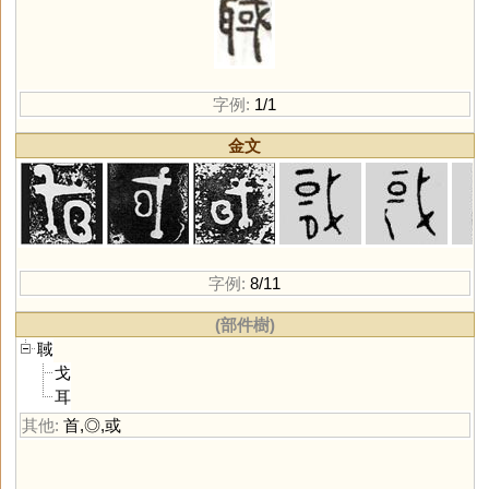
字例:
1/1
金文
字例:
8/11
(部件樹)
聝
戈
耳
其他:
首
,
◎
,
或