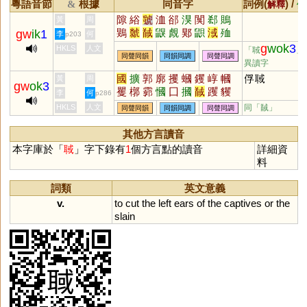
粵語音節
根據
同音字
詞例(
) /
&
解釋
備
隙
綌
虢
洫
郤
湨
闃
郄
鵙
黃
周
鶪
虩
馘
鼳
覤
郹
鼰
淢
殈
gw
ik
1
李
何
p203
狊
侐
犑
g
wok
3
HKLS
人文
「聝
」
同聲同韻
同韻同調
同聲同調
異讀字
國
擴
郭
廓
攫
蟈
钁
崞
幗
俘聝
黃
周
gw
ok
3
矍
槨
霩
慖
囗
摑
馘
躩
貜
李
何
p286
玃
漍
彏
彉
簂
膕
漷
墎
嘓
HKLS
人文
同「
馘
」
同聲同韻
同韻同調
同聲同調
其他方言讀音
本字庫於「
聝
」字下錄有
1
個方言點的讀音
詳細資
料
詞類
英文意義
v.
to
cut
the
left
ears
of
the
captives
or
the
slain