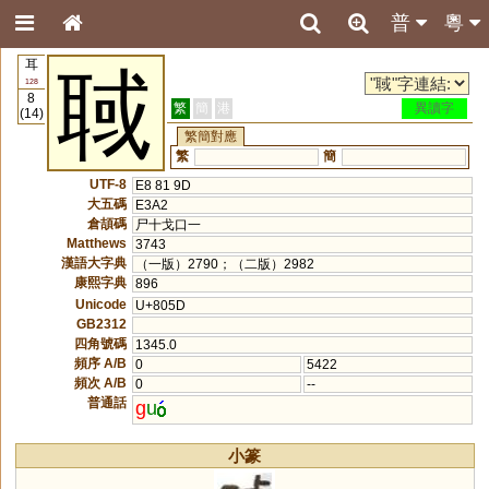
普
粵
耳
聝
128
8
繁
簡
港
異讀字
(14)
繁簡對應
繁
簡
UTF-8
E8 81 9D
大五碼
E3A2
倉頡碼
尸十戈口一
Matthews
3743
漢語大字典
（一版）2790；（二版）2982
康熙字典
896
Unicode
U+805D
GB2312
四角號碼
1345.0
頻序 A/B
0
5422
頻次 A/B
0
--
普通話
g
u
小篆