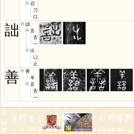
召
刀
口
詘
詘
言
舌
一
出
凵
止
善
善
羊
言
舌
一