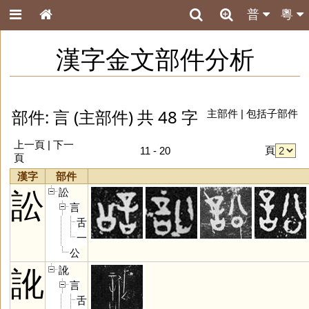
普
粵
漢字金文部件分析
部件: 言 (主部件) 共 48 字
主部件
|
包括子部件
上一頁
|
下一
頁
11 - 20
頁
漢字
部件
訟
訟
言
舌
一
公
訛
訛
言
舌