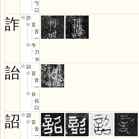
丂
口
詐
詐
言
舌
一
乍
刀
◎
詒
詒
言
舌
一
台
㠯
口
詔
詔
言
舌
一