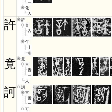
一
化
人
許
許
言
舌
一
午
丨
◎
竟
竟
言
舌
一
人
訶
訶
言
舌
一
可