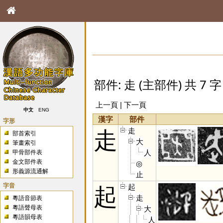
部件: 走 (主部件) 共 7 字
上一頁 | 下一頁
中文
ENG
漢字
部件
字形
走
走
部首索引
大
筆畫索引
人
甲骨部件表
金文部件表
◎
形義源流通解
止
字音
起
起
走
粵語音節表
粵語聲母表
大
粵語韻母表
人