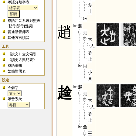
粵語分類字表:
◎
止
◎
粵語注音系統對照表
趙
趙
[
聲母
|
韻母
|
聲調
]
走
普通話音節表
其他方言讀音
大
人
工具
◎
《說文》全文索引
止
《讀史方輿紀要》
肖
成語彙輯
繁簡對照表
小
月
設定
趛
趛
冷僻字:
走
粵音系統:
大
人
◎
止
金
王