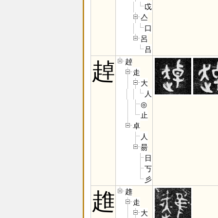
戉
亼
口
呂
吕
趠
趠
走
大
人
◎
止
卓
人
昜
日
丂
彡
趡
趡
走
大