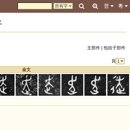
普
粵
析
主部件
|
包括子部件
頁
金文