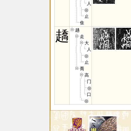
人
◎
止
隹
趫
趫
走
大
人
◎
止
喬
高
冂
◎
口
◎