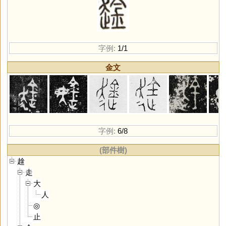
字例:
1/1
金文
字例:
6/8
(部件樹)
趛
走
大
人
◎
止