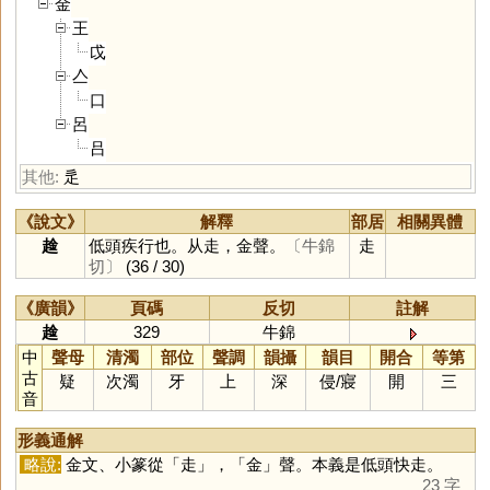
金
王
戉
亼
口
呂
吕
其他:
辵
《說文》
解釋
部居
相關異體
趛
低頭疾行也。从走，金聲。
〔牛錦
走
切〕
(36 / 30)
《廣韻》
頁碼
反切
註解
趛
329
牛錦
中
聲母
清濁
部位
聲調
韻攝
韻目
開合
等第
古
疑
次濁
牙
上
深
侵
/
寢
開
三
音
形義通解
略說:
金文、小篆從「
走
」，「
金
」聲。本義是低頭快走。
23 字