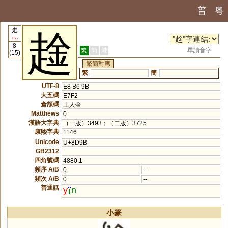
普
粵
走
趛
156
8
繁
簡
港
單讀音字
(15)
繁簡對應
繁
簡
UTF-8
E8 B6 9B
大五碼
E7F2
倉頡碼
土人金
Matthews
0
漢語大字典
（一版）3493；（二版）3725
康熙字典
1146
Unicode
U+8D9B
GB2312
四角號碼
4880.1
頻序 A/B
0
--
頻次 A/B
0
--
普通話
y
n
小篆