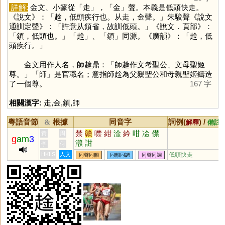
詳解:
金文、小篆從「
走
」，「
金
」聲。本義是低頭快走。
《說文》：「趛，低頭疾行也。从走，金聲。」朱駿聲《說文
通訓定聲》：「許意从顉省，故訓低頭。」《說文．頁部》：
「顉，低頭也。」「
趛
」、「
顉
」同源。《廣韻》：「趛，低
頭疾行。」
金文用作人名，師趛鼎：「師趛作文考聖公、文母聖姬
尊。」「
師
」是官職名；意指師趛為父親聖公和母親聖姬鑄造
了一個尊。
167 字
相關漢字:
走
,
金
,
顉
,
師
粵語音節
根據
同音字
詞例(
) /
&
解釋
備註
禁
贛
噤
紺
淦
紟
咁
凎
僸
黃
周
g
am
3
灨
詌
李
何
HKLS
人文
低頭快走
同聲同韻
同韻同調
同聲同調