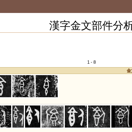
漢字金文部件分
1 - 8
金