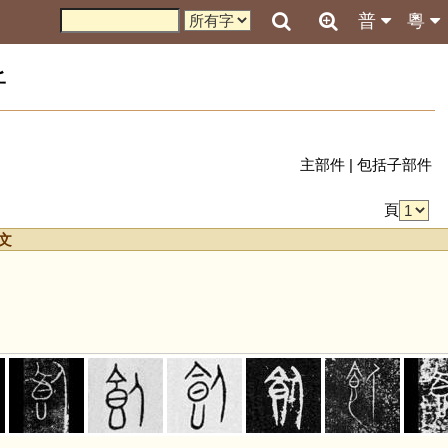
普
粵
析
主部件
|
包括子部件
頁
文