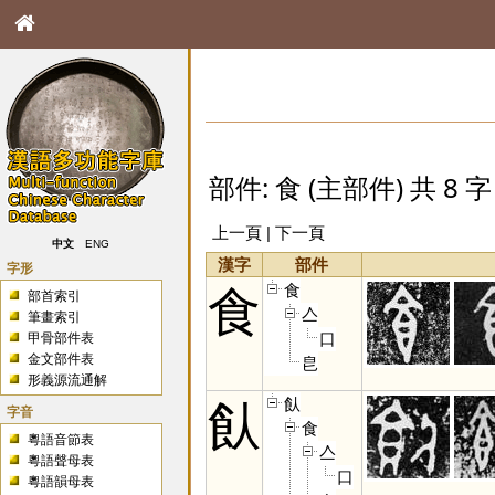
部件: 食 (主部件) 共 8 字
上一頁 | 下一頁
中文
ENG
漢字
部件
字形
食
食
部首索引
亼
筆畫索引
口
甲骨部件表
金文部件表
皀
形義源流通解
飤
飤
字音
食
粵語音節表
亼
粵語聲母表
口
粵語韻母表