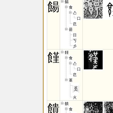
餳
餳
食
亼
口
皀
昜
日
丂
彡
饉
饉
食
亼
口
皀
堇
火
饋
饋
食