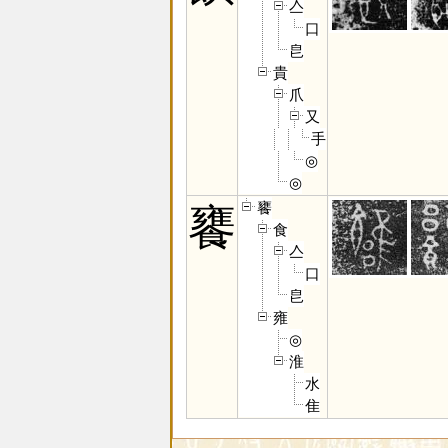
亼
口
皀
貴
爪
又
手
◎
◎
饔
饔
食
亼
口
皀
雍
◎
淮
水
隹