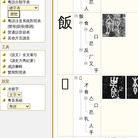
皀
粵語分類字表:
人
飯
飯
粵語注音系統對照表
食
[
聲母
|
韻母
|
聲調
]
亼
普通話音節表
口
其他方言讀音
皀
工具
反
《說文》全文索引
厂
《讀史方輿紀要》
又
成語彙輯
手
繁簡對照表
𩛥
𩛥
設定
才
冷僻字:
食
亼
粵音系統:
口
皀
丮
人
手