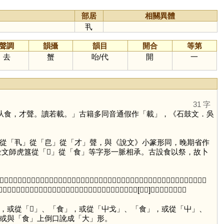
部居
相關異體
丮
聲調
韻攝
韻目
開合
等第
去
蟹
咍
/
代
開
一
31 字
从食，才聲。讀若載。」古籍多同音通假作「
載
」，《石鼓文．吳
從「
丮
」從「
皀
」從「
才
」聲，與《說文》小篆形同，晚期省作
金文師虎簋從「
𢦔
」從「
食
」等字形一脈相承。古設食以祭，故卜
」象人跪坐仰首祝禱並向前伸手之形，四形皆表示一人捧持食物祭神，並強調手部動作。第二，「
皀
」、
音近相通，故可互換作為「
𩛥
」字的聲符，而從「
屮
」，與「
𢦔
」之作[屮戈]同，皆以才為聲。
，或從「
𢦔
」、「
食
」，或從「屮戈」、「
食
」，或從「
屮
」、
或與「
食
」上倒口訛成「
大
」形。