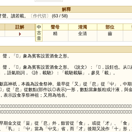
解釋
才聲。讀若載。
〔作代切〕
(63 / 58)
註解
中
聲母
清濁
部位
古
精
全清
齒
音
」聲，「
𩛥
」象為賓客設置酒食之形。
」聲，「
𩛥
」象為賓客設置酒食之形。《說文》：「𩛥，設飪也。从
」，語氣助詞，《詩．載馳》：「載馳載驅」，參見「
載
」。
亯神祇，本義為設食祭神。最早從「
又
」從「
皀
」從「
屮
」，中期
𢦔
」從「
皀
」從數點(部件以◎表示)一形，數點當象飯粒或汁液，與
，表示設食享祭神祖；又用為地名。
」、「
卩
」、「
丮
」、「
兄
」義近互換。「
又
」象手、「
卩
」象跪跽之人側面、「
丮
」象跪跽之人兩手前伸、「
兄
口形之「
亼
」，金文作為部件往往通用，參見「
𣪘
」、「
鄉
」等。第三，「
才
」、「
甾
」、「
𢦔
」上古同屬之韻，
早期金文從「
甾
」從「
皀
」外，餘皆從「
食
」。或從「
才
」、「
食
」
、「
丮
」；「
屮
」當為「屮戈」省，而「
才
」後期又訛作「
十
」形，