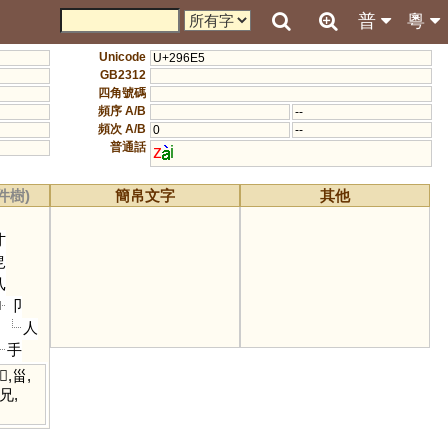
普
粵
Unicode
U+296E5
GB2312
四角號碼
頻序 A/B
--
頻次 A/B
0
--
普通話
z
i
件樹)
簡帛文字
其他
才
皀
丮
卩
人
手
𢦔
,
甾
,
兄
,