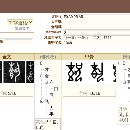
UTF-8
F0 A9 9B A5
大五碼
倉頡碼
單讀音字
Matthews
0
漢語大字典
（一版）4454；（二版）4744
簡
康熙字典
1348
金文
(部件樹)
甲骨
(部
𩛥
𩛥
才
食
亼
口
字例:
9/16
字例:
16/16
皀
丮
人
其他:
手
又
,
卩
,
屮
,
◎
其他:
屮
,
甾
,
𢦔
,
皀