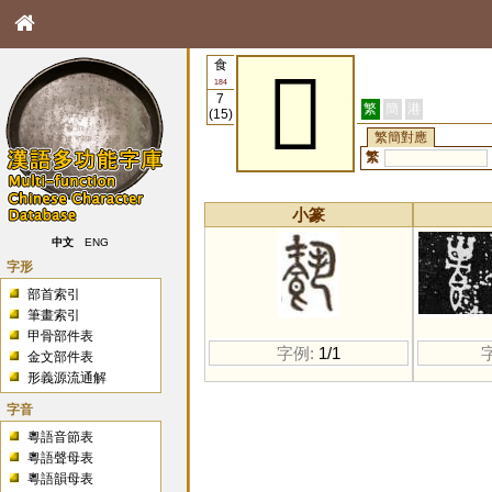
食
𩛥
184
7
繁
簡
港
(15)
繁簡對應
繁
小篆
中文
ENG
字形
部首索引
筆畫索引
甲骨部件表
字例:
1/1
金文部件表
形義源流通解
字音
粵語音節表
粵語聲母表
粵語韻母表