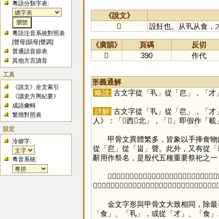
粵語分類字表:
《說文》
𩛥
設飪也。从丮从食，
粵語注音系統對照表
[
聲母
|
韻母
|
聲調
]
《廣韻》
頁碼
反切
普通話音節表
𩛥
390
作代
其他方言讀音
工具
形義通解
《說文》全文索引
略說:
古文字從「
丮
」從「
皀
」，「
才
《讀史方輿紀要》
成語彙輯
詳解:
古文字從「
丮
」從「
皀
」，「
才
繁簡對照表
人》：「𩛥西𩛥北」，「
𩛥
」即假作「
載
設定
甲骨文異體繁多，皆象以手捧食物獻
冷僻字:
從「
皀
」從「
甾
」聲。此外，又有從「
辭用作祭名，是殷代五種重要祭祀之一
粵音系統:
「
𩛥
」字因義近或音近而互換的部件有三組：第一，「
又
「
食
」義近互換，皆表示載滿食物的器皿，只「
食
」字添加象倒
金文字形與甲骨文大致相同，除最
「
食
」、「
丮
」，或從「
才
」、「
食
」