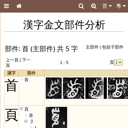
普
粵
漢字金文部件分析
部件: 首 (主部件) 共 5 字
主部件
|
包括子部件
上一頁 | 下一
頁
1 - 5
頁
漢字
部件
首
首
頁
頁
首
卩
人