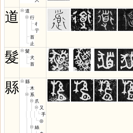
道
道
行
彳
亍
首
止
髮
髮
犬
首
縣
縣
木
系
爪
又
手
◎
絲