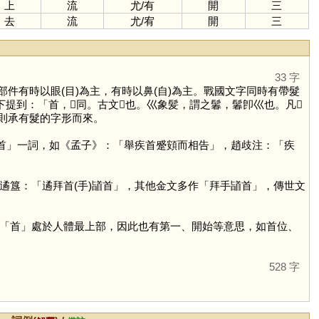
上
流
尤
/
有
開
三
去
流
尤
/
宥
開
三
33 字
有時以眼(目)為主，有時以鼻(自)為主。戰國文字同時有帶髮
下提到：「首，𦣻同。古文𦣻也。巛象髪，謂之鬊，鬊卽巛也。凡𩠐
則承有髮的字形而來。
疾首」一詞，如《孟子》：「舉疾首蹙頞而相告」，趙歧注：「疾
遹簋：「遹拜首(手)䭫首」，其他金文多作「拜手䭫首」，傳世文
「
首
」處於人體最上部，因此也有第一、開始等意思，如首位、
528 字