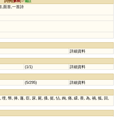
詞例(
) /
解釋
備註
首,面首,一首詩
詳細資料
(1/1)
詳細資料
(5/295)
詳細資料
,
埋
,
幋
,
捧
,
蓬
,
臣
,
尿
,
屍
,
搔
,
挺
,
怗
,
綯
,
痛
,
繯
,
畏
,
為
,
禍
,
狐
,
回
,