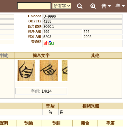
普
粵
Unicode
U+9996
GB2312
4255
四角號碼
8060.1
頻序 A/B
499
526
頻次 A/B
5203
2093
普通話
sh
u
件樹)
簡帛文字
其他
字例:
14/14
部居
相關異體
首
𩠐
聲調
韻攝
韻目
開合
等第