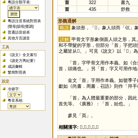
首
322
書九
粵語分類字表:
首
435
舒救
形義通解
粵語注音系統對照表
[
聲母
|
韻母
|
聲調
]
略說:
象頭形，「
𦣻
」象人頭而「
巛
」
普通話音節表
其他方言讀音
詳解:
甲骨文字形象側面人頭之形，其上
和不帶髮的字形，但部分「
首
」字把頭
工具
之屬皆从𩠐。」可見《說文》以「
𦣻
」為
《說文》全文索引
《讀史方輿紀要》
「
首
」字甲骨文用作本義。如《合
成語彙輯
首，頭痛也。」另「
首
」字又可用作地
繁簡對照表
金文「
首
」字用作本義。如虢季子
設定
獻如《尚書．周書．召誥》則作「拜手
冷僻字:
「
首
」為人體最重要的部分，因此
粵音系統:
首先等。《廣雅》：「首，始也。」
參見「
頁
」。
相關漢字:
𦣻
,
巛
,
止
,
手
,
頁