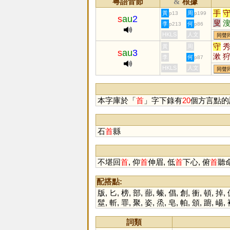
粵語音節
根據
&
手
黃
周
p13
p199
s
au
2
叟
李
何
p213
p86
鎪
HKLS
人文
同聲
守
黃
周
s
au
3
漱
李
何
p87
HKLS
人文
同聲
本字庫於「
首
」字下錄有
20
個方言點的
石
首
縣
不堪回
首
, 仰
首
伸眉, 低
首
下心, 俯
首
聽命
配搭點:
版
,
匕
,
榜
,
部
,
蔀
,
螓
,
倡
,
創
,
衝
,
頓
,
掉
,
髽
,
斬
,
罪
,
聚
,
姿
,
烝
,
皂
,
帕
,
頒
,
躕
,
崵
,
詞類