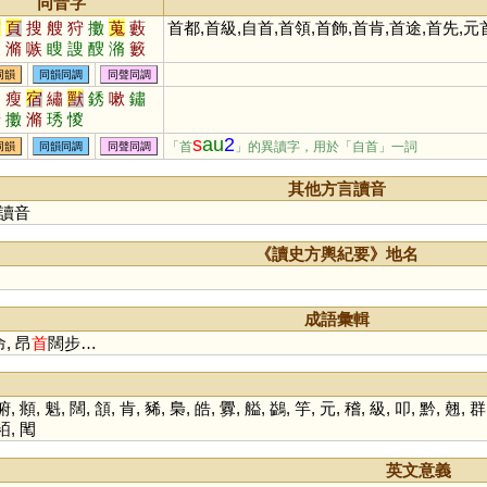
同音字
守
頁
搜
艘
狩
擻
蒐
藪
首都,首級,自首,首領,首飾,首肯,首途,首先,元
溲
滫
嗾
瞍
謏
醙
潃
籔
艏
棷
同韻
同韻同調
同聲同調
秀
瘦
宿
繡
獸
銹
嗽
鏽
狩
擻
滫
琇
惾
s
au
2
「首
」的異讀字，用於「自首」一詞
同韻
同韻同調
同聲同調
其他方言讀音
讀音
《讀史方輿紀要》地名
成語彙輯
, 昂
首
闊步…
俯
,
頫
,
魁
,
闊
,
頷
,
肯
,
豨
,
梟
,
皓
,
釁
,
艗
,
鷁
,
竽
,
元
,
稽
,
級
,
叩
,
黔
,
翹
,
群
袹
,
閐
英文意義