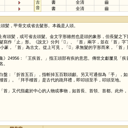
古
書
全清
齒
音
書
全清
齒
象頭髪，甲骨文或省去髮形。本義是人頭。
有頭髪，或可省去頭髮。金文字形雖然也是頭的象形，但長髮之下部件
髮寫作「
止
」形。《說文》分列「
𦣻
」、「
首
」兩字，並在「
首
」字
小篆，「
首
」為古文。從上可見，「
𦣻
」承無髮的字形而來，「
首
」
集》24956：「王疾首。」指王頭部有疾的意思。傳世文獻屢見「
名。
白盤：「折首五百」，指斬掉五百顆頭顱。另又可通假為「
手
」，如
稽首」。「拜手稽首」是古代的跪拜禮，即叩頭至手，叩頭至地。
「
首
」又代指處於中心的人物或事物，如首長、首領、首都。此外，