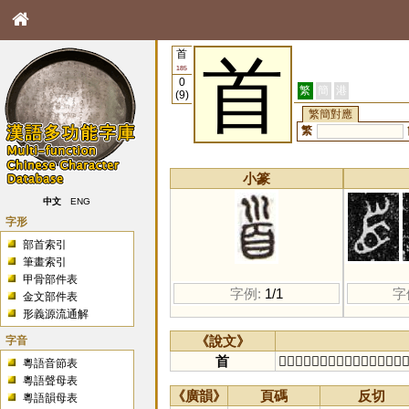
首
首
185
0
繁
簡
港
(9)
繁簡對應
繁
小篆
中文
ENG
字形
部首索引
筆畫索引
甲骨部件表
字例:
1/1
字
金文部件表
形義源流通解
字音
《說文》
首
𦣻同，古文𦣻也。巛象髮，謂之鬊
粵語音節表
粵語聲母表
《廣韻》
頁碼
反切
粵語韻母表