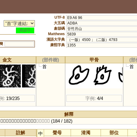
UTF-8
E9 A6 96
大五碼
ADBA
倉頡碼
廿竹月山
異讀字
Matthews
5839
漢語大字典
（一版）4500；（二版）4793
簡
康熙字典
1355
金文
(部件樹)
甲骨
(部
首
首
例:
19/235
字例:
4/4
解釋
，鬊即巛也。凡首之屬皆从首。
〔書九切〕
(184 / 182)
註解
聲母
清濁
部位
中