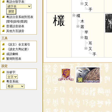
粵語分類字表:
又
手
欉
欉
粵語注音系統對照表
木
[
聲母
|
韻母
|
聲調
]
叢
普通話音節表
其他方言讀音
丵
取
工具
耳
《說文》全文索引
又
《讀史方輿紀要》
手
成語彙輯
繁簡對照表
設定
冷僻字:
粵音系統: