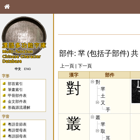
部件: 丵 (包括子部件) 共 
上一頁 | 下一頁
中文
ENG
漢字
部件
字形
對
對
部首索引
丵
筆畫索引
土
甲骨部件表
金文部件表
又
形義源流通解
手
字音
叢
叢
丵
粵語音節表
粵語聲母表
取
粵語韻母表
耳