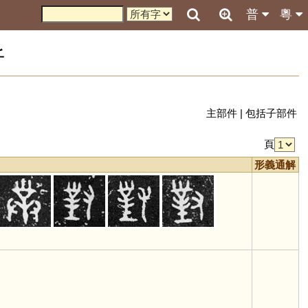
普
粵
析
主部件
|
包括子部件
頁
形義通解