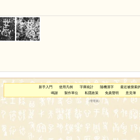
新手入門
使用凡例
字庫統計
隨機漢字
最近被搜索
鳴謝
製作單位
私隱政策
免責聲明
意見簿
（
管理員
）