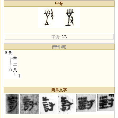
甲骨
字例:
2/3
(部件樹)
對
丵
土
又
手
簡帛文字