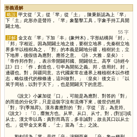
形義通解
略說:
甲文從「
又
」從「
丵
」從「
土
」，陳秉新認為上「
丵
」
下「
土
」此形亦是聲符，「
丵
」象鑿擊工具，字象手持工具開
闢土地。
55 字
詳解:
金文在「
丵
」下加「
丰
」(象艸木)，字形結構與「
封
」、
「
邦
」字相近。因為開闢土地之後，要樹立地界，先秦樹立地
界多半以植樹為之，「
對
」的本義是闢地分疆，植樹於土，立
下地界，後假借為應對、應答之意。《詩．大雅．皇矣》：
「帝作邦作對」，表示帝開闢邦國、開闢領土。高亨《詩經今
註》曰：「作，創造也，引申為開拓之義。邦，借用封。封，
邊疆也。對，與疆同意。古代國家常在邊界上種植樹木以作標
志，略似後代的柳條邊，這叫做對。」〈皇矣〉後文云：「以
篤于周祜，以對于天下」，也是開闢天下的意思。
《說文》小篆加從「
口
」，可能是為應對、對答的「
對
」
的而造的分化字，只是這個字沒有流傳下來，後世仍然用
「
對
」字(季旭昇)。漢帛書應對的「
對
」字從「
言
」為意符。
《說文》：「𡭊，譍無方也。从丵、从口、从寸。對，(對)[𡭊]或
从士。漢文帝以爲：責對而爲言，多非誠對，故去其口以从士
也。」從甲金文來看，「
士
」當為「
土
」之訛。
劉釗認為「
丵
」是從「
䇂
」演變而來，「
䇂
」象一種刑