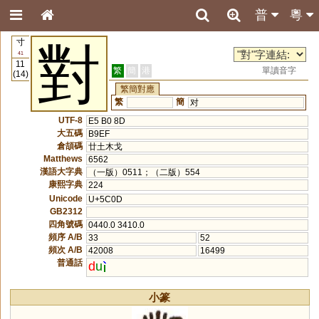
普
粵
寸
對
41
11
繁
簡
港
單讀音字
(14)
繁簡對應
繁
簡
对
UTF-8
E5 B0 8D
大五碼
B9EF
倉頡碼
廿土木戈
Matthews
6562
漢語大字典
（一版）0511；（二版）554
康熙字典
224
Unicode
U+5C0D
GB2312
四角號碼
0440.0 3410.0
頻序 A/B
33
52
頻次 A/B
42008
16499
普通話
d
u
小篆