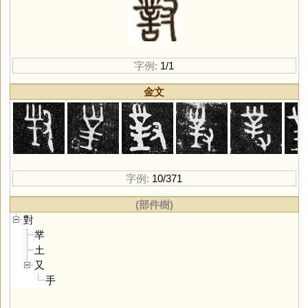
字例:
1/1
金文
字例:
10/371
(部件樹)
對
丵
土
又
手