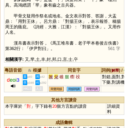
具。高鴻縉謂「
丵
」象有齒之古兵器。
甲骨文疑用作祭名或地名。金文表示對答、答謝，大盂
鼎：「用對王休」。呂方鼎：「對揚王休」，表示報答、稱揚
周王的蔭庇。《詩經．大雅．江漢》：「對揚王休」。又用作
人名。
漢帛書表示對答，《馬王堆帛書．老子甲本卷後古佚書》
第362行：「伊尹對曰」。
561 字
相關漢字:
又
,
丵
,
土
,
丰
,
封
,
邦
,
口
,
言
,
士
,
䇂
粵語音節
根據
同音字
詞例(
) /
&
解釋
備
敦
兌
碓
膇
轛
祋
對錯,面對,對
黃
周
p40
p42
d
eoi
3
下藥,對講機,
李
何
p346
p292
簿公堂,對象,
HKLS
人文
同聲同韻
同韻同調
同聲同調
抗,對策,對立,
對手,對話,對
其他方言讀音
峙,對付,對比,
本字庫於「
對
」字下錄有
20
個方言點的讀音
詳細資
對質,對照,對
料
聯,對調,對白,
對稱,對流,對
成語彙輯
角,對偶,對牛