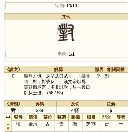
字例:
10/10
其他
字例:
1/1
《說文》
解釋
部居
相關異體
𡭊
譍無方也。从丵从口从寸。
〔都隊
丵
對
切〕
對，對或从士。漢文帝以爲：
責對而爲言，多非誠對，故去其口
以从士也。
(58 / 53)
《廣韻》
頁碼
反切
註解
對
388
都隊
中
聲母
清濁
部位
聲調
韻攝
韻目
開合
等第
古
端
全清
舌
去
蟹
灰
/
隊
合
一
音