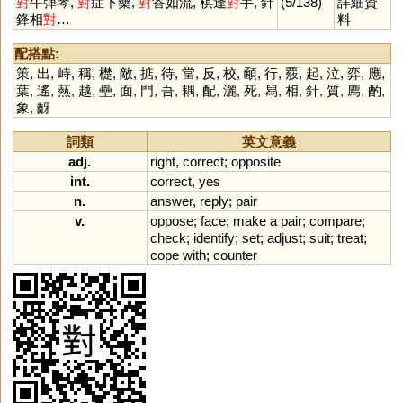
對
牛彈琴,
對
症下藥,
對
答如流, 棋逢
對
手, 針
(5/138)
詳細資
琴
鋒相
對
…
料
配搭點:
策
,
出
,
峙
,
稱
,
檚
,
敵
,
掂
,
待
,
當
,
反
,
校
,
顄
,
行
,
覈
,
起
,
泣
,
弈
,
應
,
葉
,
遙
,
爇
,
越
,
壘
,
面
,
門
,
吾
,
耦
,
配
,
灑
,
死
,
舄
,
相
,
針
,
質
,
廌
,
酌
,
象
,
齖
詞類
英文意義
adj.
right
,
correct
;
opposite
int.
correct
,
yes
n.
answer
,
reply
;
pair
v.
oppose
;
face
;
make
a
pair
;
compare
;
check
;
identify
;
set
;
adjust
;
suit
;
treat
;
cope
with
;
counter